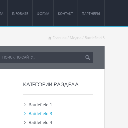
ИА
INFOBASE
ФОРУМ
КОНТАКТ
ПАРТНЁРЫ
Главная
/
Медиа
/
Battlefield 3
КАТЕГОРИИ РАЗДЕЛА
Battlefield 1
Battlefield 3
Battlefield 4