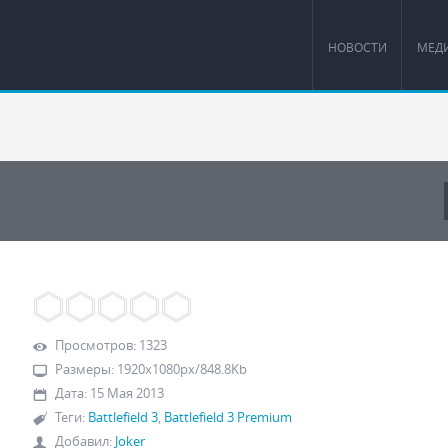
НОВОСТИ
МЕД
Просмотров
:
1323
Размеры
:
1920x1080px/848.8Kb
Дата
:
15 Мая 2013
Теги
:
Battlefield 3
,
Battlefield 3 Premium
Добавил
:
Joker