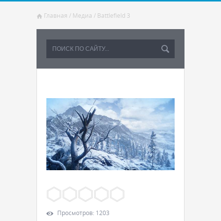
Главная
/
Медиа
/
Battlefield 3
Просмотров
:
1203