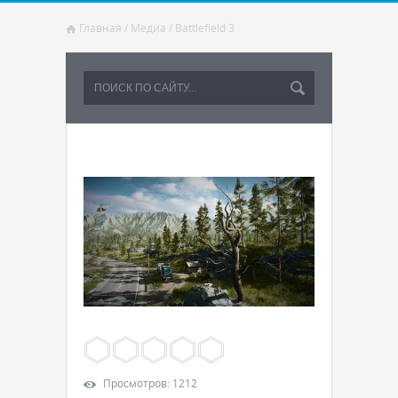
Главная
/
Медиа
/
Battlefield 3
Просмотров
:
1212