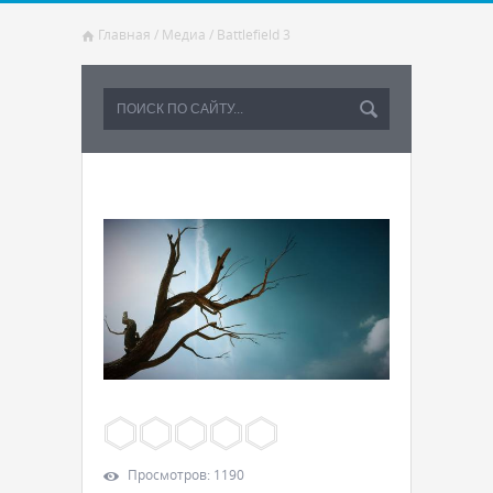
Главная
/
Медиа
/
Battlefield 3
Просмотров
:
1190