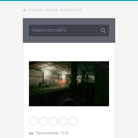
Главная
/
Медиа
/
Battlefield 3
Просмотров
:
1518