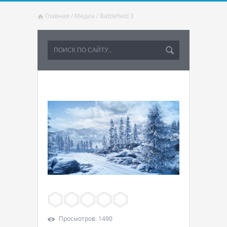
Главная
/
Медиа
/
Battlefield 3
Просмотров
:
1490