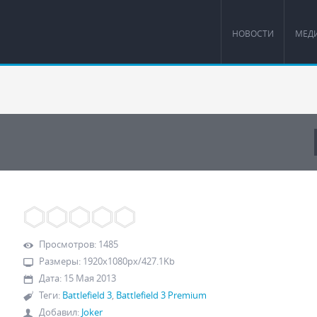
НОВОСТИ
МЕД
Просмотров
:
1485
Размеры
:
1920x1080px/427.1Kb
Дата
:
15 Мая 2013
Теги
:
Battlefield 3
,
Battlefield 3 Premium
Добавил
:
Joker