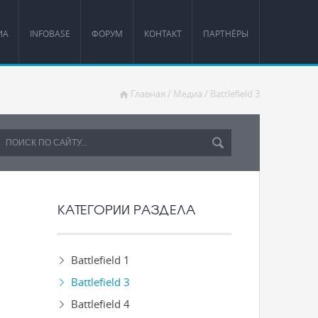
ИА
INFOBASE
ФОРУМ
КОНТАКТ
ПАРТНЁРЫ
Главная
/
Медиа
/
Battlefield 3
КАТЕГОРИИ РАЗДЕЛА
Battlefield 1
Battlefield 3
Battlefield 4