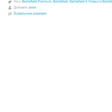
Теги
:
Battlefield Premium
,
Battlefield
,
Battlefield 4
,
Новости Battlef
Добавил
:
Joker
В реальном размере