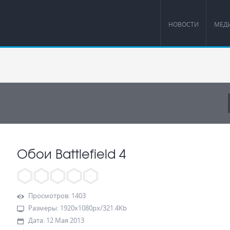
НОВОСТИ
МЕД
Обои Battlefield 4
Просмотров
:
1403
Размеры
:
1920x1080px/321.4Kb
Дата
:
12 Мая 2013