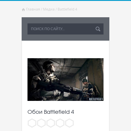
Главная
/
Медиа
/
Battlefield 4
Обои Battlefield 4