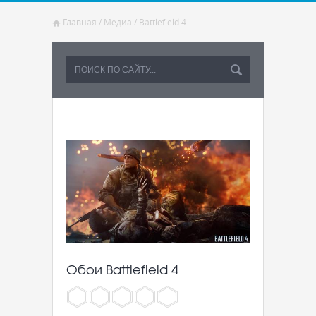
Главная
/
Медиа
/
Battlefield 4
Обои Battlefield 4