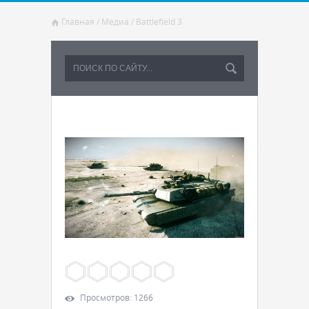
Главная
/
Медиа
/
Battlefield 3
Просмотров
:
1266