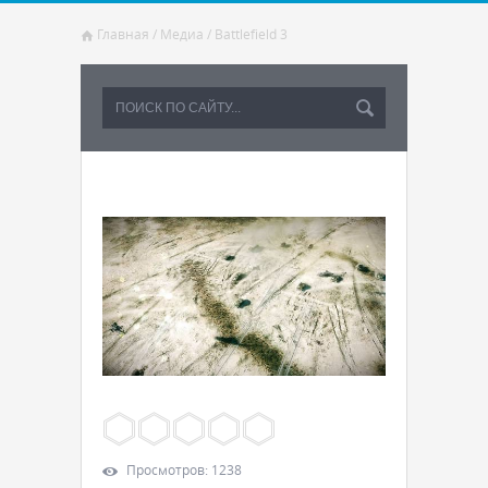
Главная
/
Медиа
/
Battlefield 3
Просмотров
:
1238