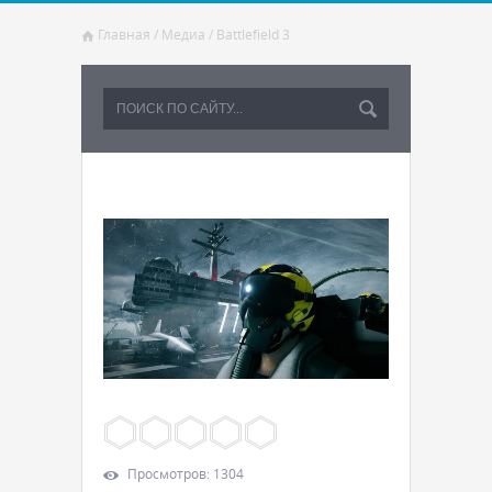
Главная
/
Медиа
/
Battlefield 3
Просмотров
:
1304