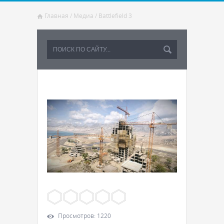
Главная
/
Медиа
/
Battlefield 3
Просмотров
:
1220