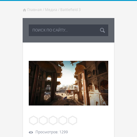
Главная
/
Медиа
/
Battlefield 3
Просмотров
:
1299