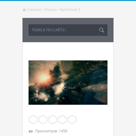
Главная
/
Медиа
/
Battlefield 3
Просмотров
:
1456