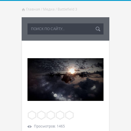
Главная
/
Медиа
/
Battlefield 3
Просмотров
:
1465