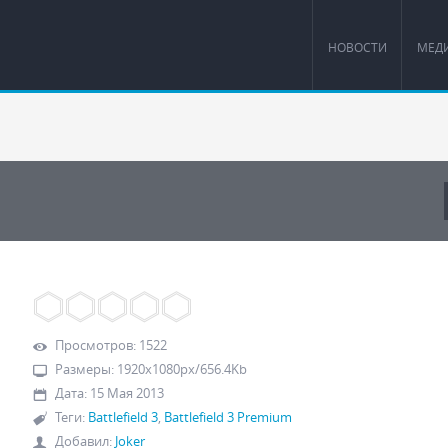
НОВОСТИ
МЕД
Просмотров
:
1522
Размеры
:
1920x1080px/656.4Kb
Дата
:
15 Мая 2013
Теги
:
Battlefield 3
,
Battlefield 3 Premium
Добавил
:
Joker