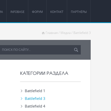
ИА
INFOBASE
ФОРУМ
КОНТАКТ
ПАРТНЁРЫ
Главная
/
Медиа
/
Battlefield 3
КАТЕГОРИИ РАЗДЕЛА
Battlefield 1
Battlefield 3
Battlefield 4