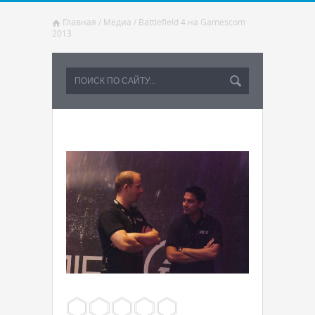
Главная
/
Медиа
/
Battlefield 4 на Gamescom
2013