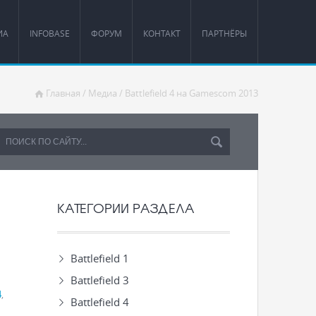
ИА
INFOBASE
ФОРУМ
КОНТАКТ
ПАРТНЁРЫ
Главная
/
Медиа
/
Battlefield 4 на Gamescom 2013
КАТЕГОРИИ РАЗДЕЛА
Battlefield 1
Battlefield 3
4
,
Battlefield 4