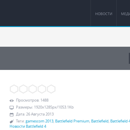
НОВОСТИ
МЕД
Просмотров
:
1488
Размеры
:
1920x1285px/1053.1Kb
Дата
:
26 Августа 2013
Теги
:
gamescom 2013
,
Battlefield Premium
,
Battlefield
,
Battlefield 
Новости Battlefield 4