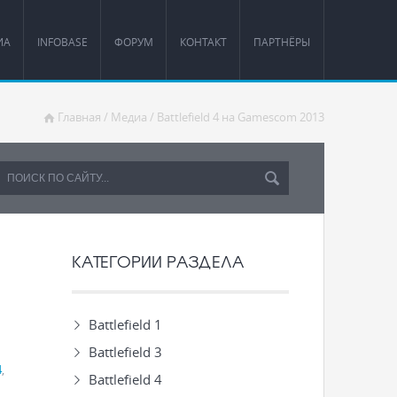
ИА
INFOBASE
ФОРУМ
КОНТАКТ
ПАРТНЁРЫ
Главная
/
Медиа
/
Battlefield 4 на Gamescom 2013
КАТЕГОРИИ РАЗДЕЛА
Battlefield 1
Battlefield 3
4
,
Battlefield 4