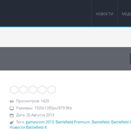
НОВОСТИ
МЕД
Просмотров
:
1429
Размеры
:
1920x1285px/879.9Kb
Дата
:
26 Августа 2013
Теги
:
gamescom 2013
,
Battlefield Premium
,
Battlefield
,
Battlefield 
Новости Battlefield 4