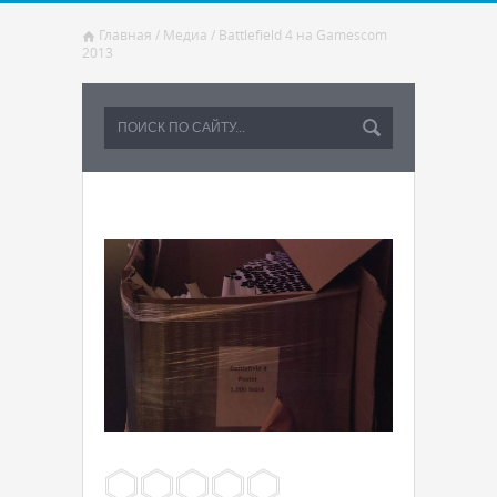
Главная
/
Медиа
/
Battlefield 4 на Gamescom
2013