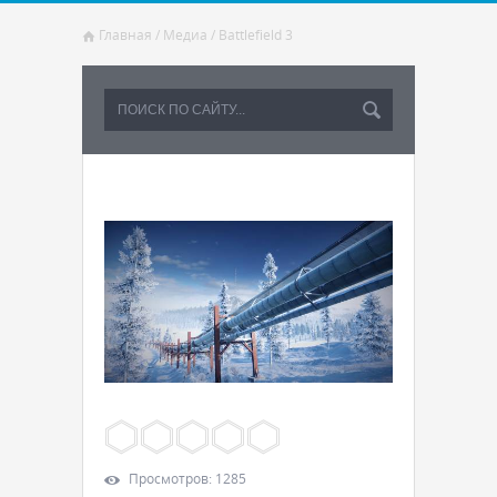
Главная
/
Медиа
/
Battlefield 3
Просмотров
:
1285