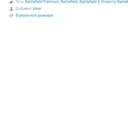
Теги
:
Battlefield Premium
,
Battlefield
,
Battlefield 4
,
Новости Battlef
Добавил
:
Joker
В реальном размере