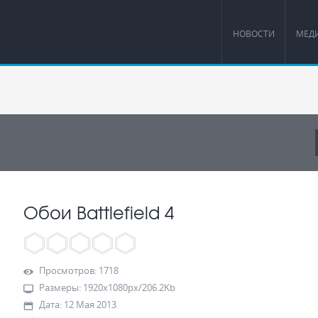
НОВОСТИ
МЕД
Обои Battlefield 4
Просмотров
:
1718
Размеры
:
1920x1080px/206.2Kb
Дата
:
12 Мая 2013