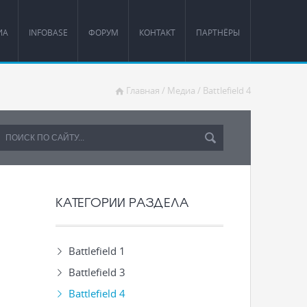
ИА
INFOBASE
ФОРУМ
КОНТАКТ
ПАРТНЁРЫ
Главная
/
Медиа
/
Battlefield 4
КАТЕГОРИИ РАЗДЕЛА
Battlefield 1
Battlefield 3
Battlefield 4